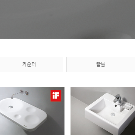
카운터
탑볼